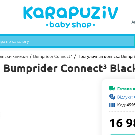
А
ляски книжки
Bumprider Connect³
Прогулочная коляска Bumprid
Bumprider Connect³ Blac
Готово 
Відгуки: 
Код:
459
16 9