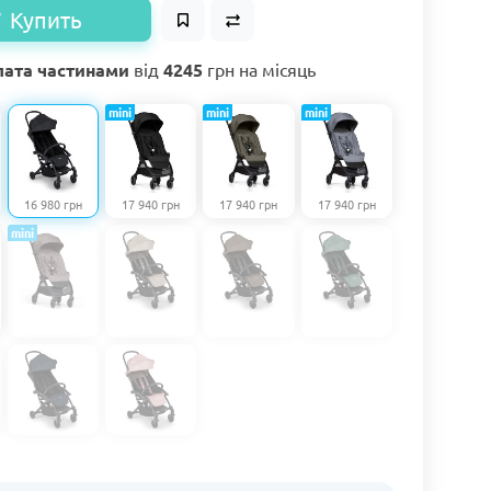
Купить
ата частинами
від
4245
грн на місяць
mini
mini
mini
16 980 грн
17 940 грн
17 940 грн
17 940 грн
mini