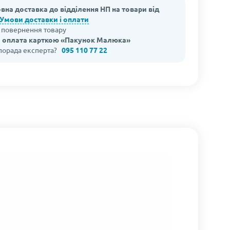
вна доставка до відділення НП на товари від
Умови доставки і оплати
а повернення товару
 оплата карткою «Пакунок Малюка»
 порада експерта?
095 110 77 22