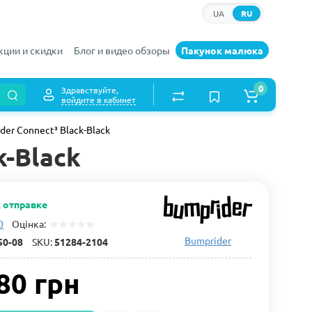
UA
RU
кции и скидки
Блог и видео обзоры
Пакунок малюка
0
Здравствуйте,
войдите в кабинет
er Connect³ Black-Black
k-Black
к отправке
0
Оцінка:
Bumprider
50-08
SKU:
51284-2104
80 грн