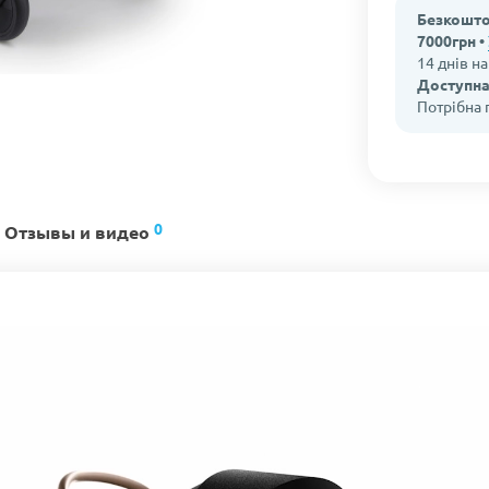
Безкошто
7000грн •
14 днів н
Доступна
Потрібна
0
Отзывы и видео