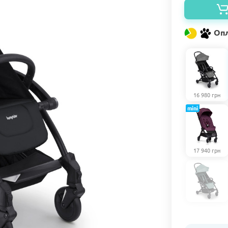
Опл
16 980 грн
mini
17 940 грн