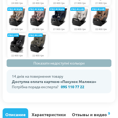
24 000 грн
20 400 грн
20 400 грн
21 900 грн
21 900 грн
PRO M Style
PRO M Style
PRO M Style
PRO M LUX
PRO M LUX
21 900 грн
21 900 грн
21 900 грн
22 800 грн
22 800 грн
PRO LUX
PRO M LUX
22 800 грн
22 800 грн
Показати недоступні кольори
14 днів на повернення товару
Доступна оплата карткою «Пакунок Малюка»
Потрібна порада експерта?
095 110 77 22
9
Описание
Характеристики
Отзывы и видео