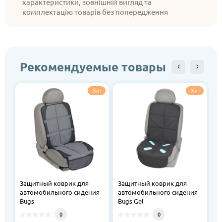
характеристики, зовнішній вигляд та
комплектацію товарів без попередження
Рекомендуемые товары
Хит
Хит
Защитный коврик для
Защитный коврик для
З
автомобильного сидения
автомобильного сидения
а
Bugs
Bugs Gel
E
0
0