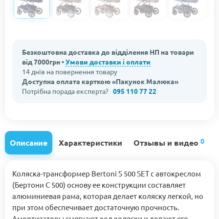
Безкоштовна доставка до відділення НП на товари
від 7000грн •
Умови доставки і оплати
14 днів на повернення товару
Доступна оплата карткою «Пакунок Малюка»
Потрібна порада експерта?
095 110 77 22
0
Описание
Характеристики
Отзывы и видео
Коляска-трансформер Bertoni S 500 SET с автокреслом
(Бертони С 500) основу ее конструкции составляет
алюминиевая рама, которая делает коляску легкой, но
при этом обеспечивает достаточную прочность.
Амортизаторы смягчают ход коляски и делают его