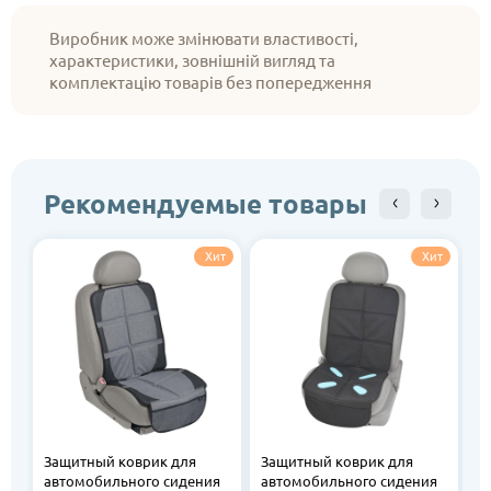
Виробник може змінювати властивості,
характеристики, зовнішній вигляд та
комплектацію товарів без попередження
Рекомендуемые товары
Хит
Хит
Защитный коврик для
Защитный коврик для
З
автомобильного сидения
автомобильного сидения
а