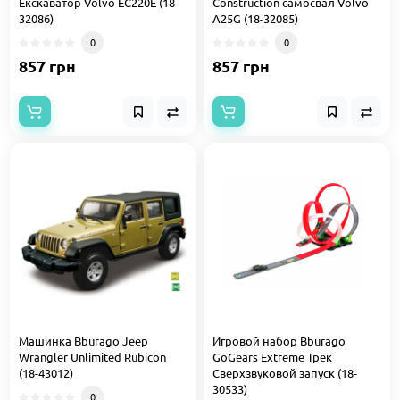
Екскаватор Volvo EC220E (18-
Construction самосвал Volvo
32086)
A25G (18-32085)
0
0
857 грн
857 грн
Машинка Bburago Jeep
Игровой набор Bburago
Wrangler Unlimited Rubicon
GoGears Extreme Трек
(18-43012)
Сверхзвуковой запуск (18-
30533)
0