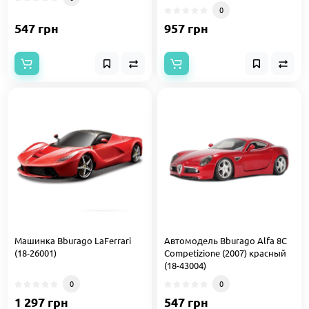
0
547 грн
957 грн
Машинка Bburago LaFerrari
Автомодель Bburago Alfa 8C
(18-26001)
Competizione (2007) красный
(18-43004)
0
0
1 297 грн
547 грн