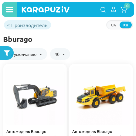
0
Производитель
UA
RU
Bburago
По умолчанию
40
Автомодель Bburago
Автомодель Bburago