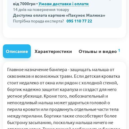
від 7000грн •
Умови доставки і оплати
14 днів на повернення товару
Доступна оплата карткою «Пакунок Малюка»
Потрібна порада експерта?
095 110 77 22
1
Описание
Характеристики
Отзывы и видео
Главное назначение бампера - защищать малыша от
сквозняков и возможных травм. Если детская кроватка
стоит недалеко от окна или рядом с холодной стеной,
бортик надежно защитит карапуза и создаст для него
уютное убежище. Кроме того, любознательный и
непоседливый малыш может удариться головой о
перила кровати или продвинуть отдельные части тела
между перилами. Бортики также способствуют более
быстрому засыпанию, поскольку малыша ничего не
отвлекает извне. Также важной особенностью бампера