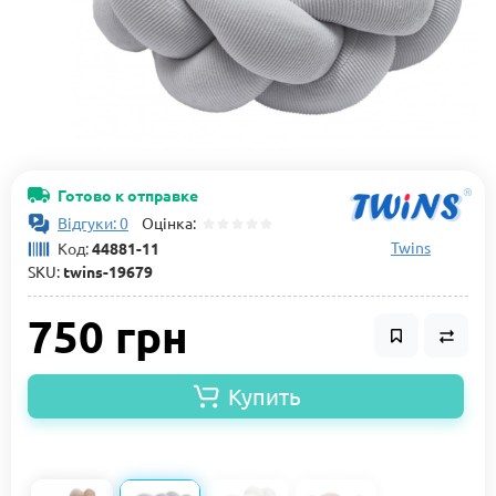
Готово к отправке
Відгуки: 0
Оцінка:
Twins
Код:
44881-11
SKU:
twins-19679
750 грн
Купить