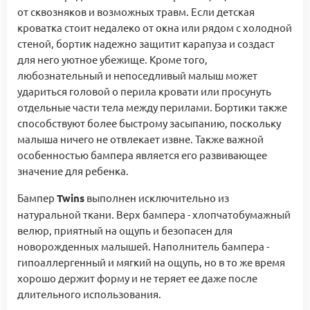
от сквозняков и возможных травм. Если детская
кроватка стоит недалеко от окна или рядом с холодной
стеной, бортик надежно защитит карапуза и создаст
для него уютное убежище. Кроме того,
любознательный и непоседливый малыш может
удариться головой о перила кровати или просунуть
отдельные части тела между перилами. Бортики также
способствуют более быстрому засыпанию, поскольку
малыша ничего не отвлекает извне. Также важной
особенностью бампера является его развивающее
значение для ребенка.
Бампер
Twins
выполнен исключительно из
натуральной ткани. Верх бампера - хлопчатобумажный
велюр, приятный на ощупь и безопасен для
новорожденных малышей. Наполнитель бампера -
гипоаллергенный и мягкий на ощупь, но в то же время
хорошо держит форму и не теряет ее даже после
длительного использования.