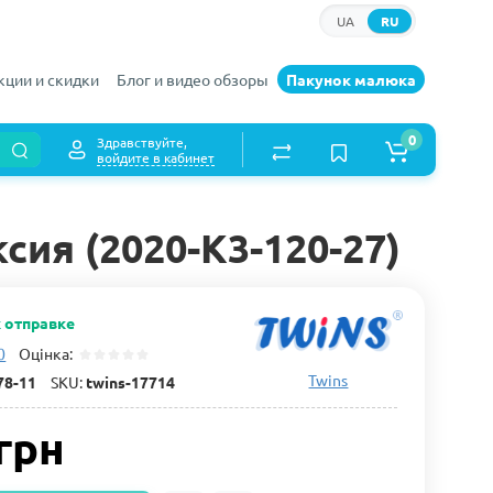
UA
RU
кции и скидки
Блог и видео обзоры
Пакунок малюка
0
Здравствуйте,
войдите в кабинет
ксия (2020-K3-120-27)
к отправке
0
Оцінка:
Twins
78-11
SKU:
twins-17714
грн