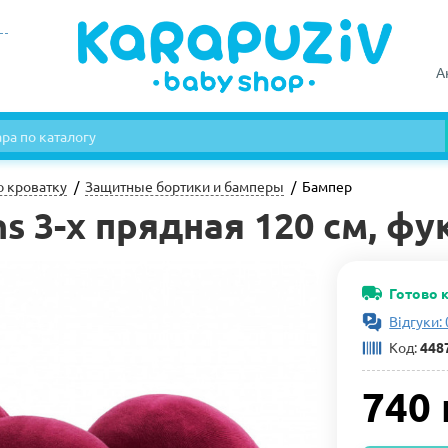
А
ю кроватку
Защитные бортики и бамперы
Бампер
s 3-х прядная 120 см, фу
Готово 
Відгуки: 
Код:
448
740 