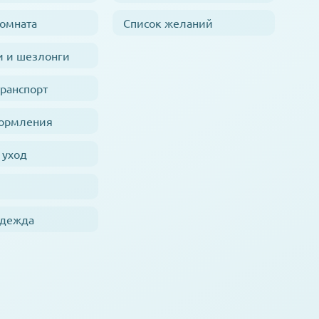
комната
Список желаний
и и шезлонги
транспорт
кормления
 уход
одежда