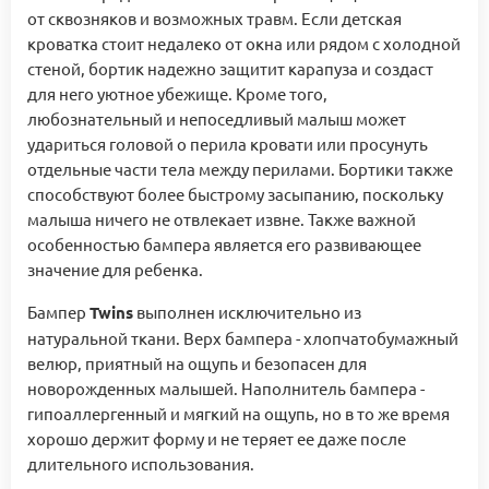
от сквозняков и возможных травм. Если детская
кроватка стоит недалеко от окна или рядом с холодной
стеной, бортик надежно защитит карапуза и создаст
для него уютное убежище. Кроме того,
любознательный и непоседливый малыш может
удариться головой о перила кровати или просунуть
отдельные части тела между перилами. Бортики также
способствуют более быстрому засыпанию, поскольку
малыша ничего не отвлекает извне. Также важной
особенностью бампера является его развивающее
значение для ребенка.
Бампер
Twins
выполнен исключительно из
натуральной ткани. Верх бампера - хлопчатобумажный
велюр, приятный на ощупь и безопасен для
новорожденных малышей. Наполнитель бампера -
гипоаллергенный и мягкий на ощупь, но в то же время
хорошо держит форму и не теряет ее даже после
длительного использования.