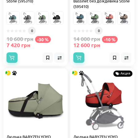
Stone (595310)
Bassinet без дождевика Stone
(595410)
0
0
10 600 грн
14 000 грн
-30 %
-10 %
7 420 грн
12 600 грн
Акция
Люлька BABYZEN YOYO
Люлька BABYZEN YOYO