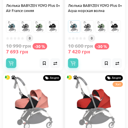
Люлька BABYZEN YOYO Plus 0+
Люлька BABYZEN YOYO Plus 0+
Air France синяя
Aqua морская волна
0
0
10 990 грн
10 600 грн
-30 %
-30 %
7 693 грн
7 420 грн
Акция
Акция
Хит