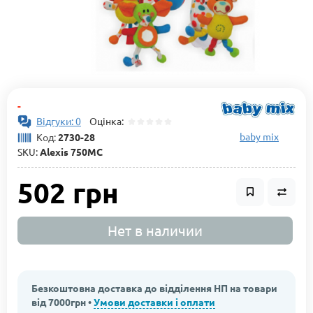
-
Відгуки: 0
Оцінка:
baby mix
Код:
2730-28
SKU:
Alexis 750MC
502 грн
Нет в наличии
Безкоштовна доставка до відділення НП на товари
від 7000грн •
Умови доставки і оплати