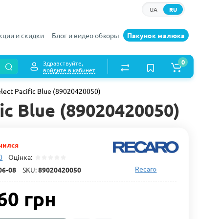
UA
RU
кции и скидки
Блог и видео обзоры
Пакунок малюка
0
Здравствуйте,
войдите в кабинет
Select Pacific Blue (89020420050)
fic Blue (89020420050)
чился
0
Оцінка:
Recaro
06-08
SKU:
89020420050
60 грн