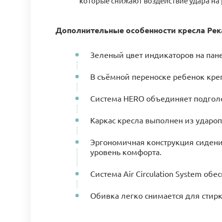
которые снижают воздействие удара на 
Дополнительные особенности кресла Река
Зеленый цвет индикаторов на пан
В съёмной переноске ребенок кре
Система HERO объединяет подголо
Каркас кресла выполнен из удароп
Эргономичная конструкция сидени
уровень комфорта.
Система Air Circulation System о
Обивка легко снимается для стирк