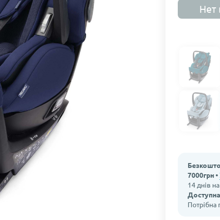
Нет 
Безкошто
7000грн •
14 днів н
Доступна
Потрібна