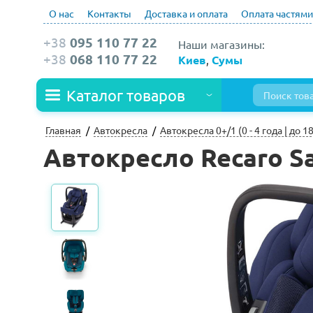
О нас
Контакты
Доставка и оплата
Оплата частями
+38
095 110 77 22
Наши магазины:
+38
068 110 77 22
Киев
,
Сумы
Каталог товаров
Главная
Автокресла
Автокресла 0+/1 (0 - 4 года | до 18
Автокресло Recaro Sali