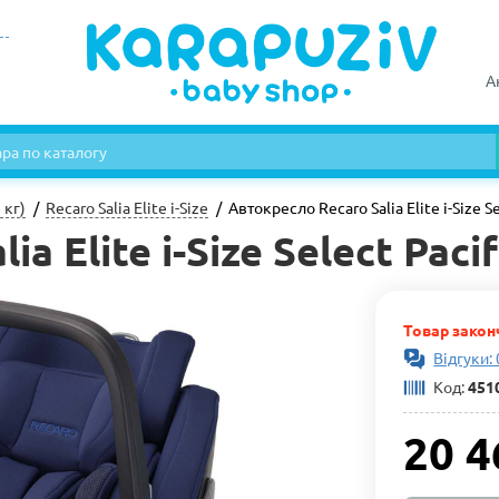
А
 кг)
Recaro Salia Elite i-Size
Автокресло Recaro Salia Elite i-Size 
a Elite i-Size Select Paci
Товар закон
Відгуки: 
Код:
451
20 4