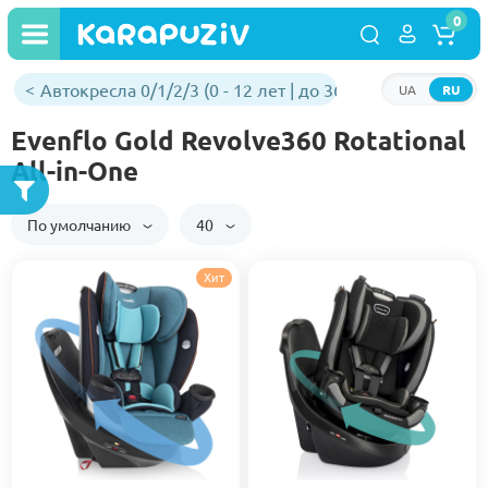
0
Автокресла 0/1/2/3 (0 - 12 лет | до 36 кг)
UA
RU
Evenflo Gold Revolve360 Rotational
All-in-One
По умолчанию
40
Хит