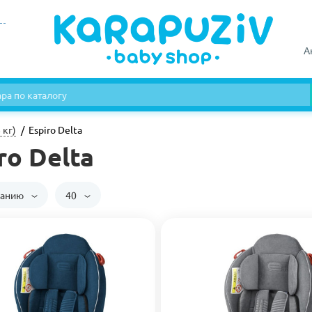
А
 кг)
Espiro Delta
ro Delta
чанию
40