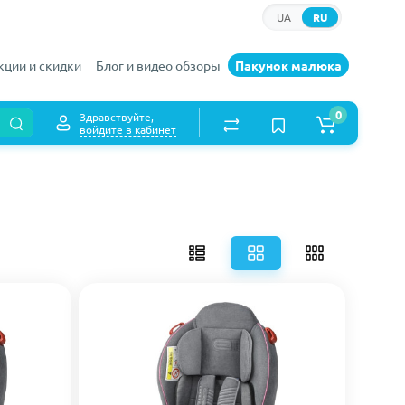
UA
RU
кции и скидки
Блог и видео обзоры
Пакунок малюка
0
Здравствуйте,
войдите в кабинет