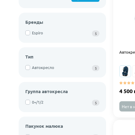
Бренды
Espiro
5
Автокрес
Тип
Автокресло
5
4 500 
Группа автокресла
0+/1/2
5
Нет в 
Пакунок малюка