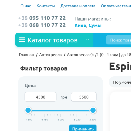
О нас
Контакты
Доставка и оплата
Оплата частями
+38
095 110 77 22
Наши магазины:
+38
068 110 77 22
Киев
,
Сумы
Каталог товаров
Главная
Автокресла
Автокресла 0+/1 (0 - 4 года | до 18
Espi
Фильтр товаров
По умол
Цена
грн
4 500
4 750
5 000
5 250
5 500
Применить