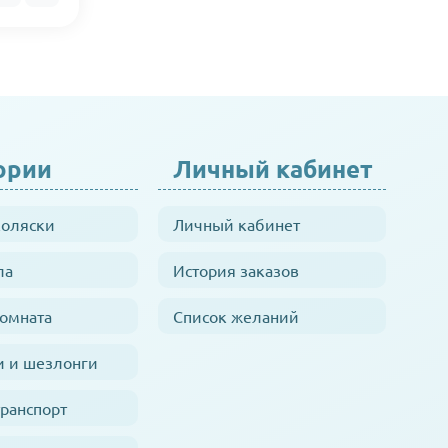
ории
Личный кабинет
коляски
Личный кабинет
ла
История заказов
комната
Список желаний
и и шезлонги
транспорт