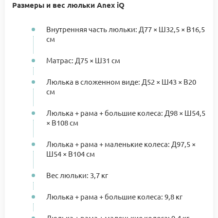
Размеры и вес люльки Anex iQ
Внутренняя часть люльки: Д77 × Ш32,5 × В16,5
см
Матрас: Д75 × Ш31 см
Люлька в сложенном виде: Д52 × Ш43 × В20
см
Люлька + рама + большие колеса: Д98 × Ш54,5
× В108 см
Люлька + рама + маленькие колеса: Д97,5 ×
Ш54 × В104 см
Вес люльки: 3,7 кг
Люлька + рама + большие колеса: 9,8 кг
Люлька + рама + маленькие колеса: 9,4 кг