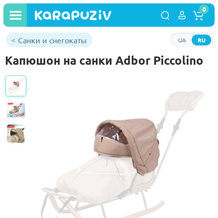
0
Санки и снегокаты
UA
RU
Капюшон на санки Adbor Piccolino