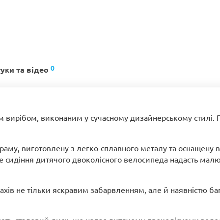
0
гуки та відео
м вирібом, виконаним у сучасному дизайнерському стилі.
аму, виготовлену з легко-сплавного металу та оснащену вт
 сидіння дитячого двоколісного велосипеда надасть малюк
хів не тільки яскравим забарвленням, але й наявністю баг