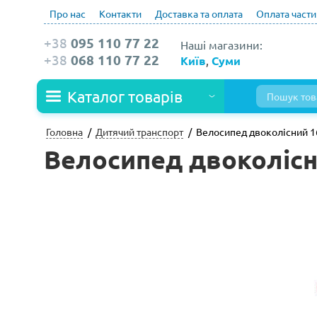
Про нас
Контакти
Доставка та оплата
Оплата част
+38
095 110 77 22
Наші магазини:
+38
068 110 77 22
Київ
,
Суми
Каталог товарів
Головна
Дитячий транспорт
Велосипед двоколісний 16
Велосипед двоколісни