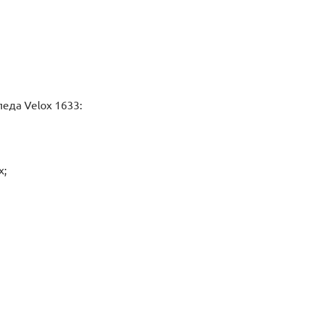
еда Velox 1633:
х;