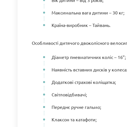
Вік дитини – від 3 років;
Максимальна вага дитини – 30 кг;
Країна-виробник – Тайвань.
Особливості дитячого двоколісного велосип
Діаметр пневматичних коліс – 16”;
Наявність вставних дисків у колеса
Додаткові страхові коліщатка;
Світловідбивачі;
Переднє ручне гальмо;
Клаксон та катафоти;