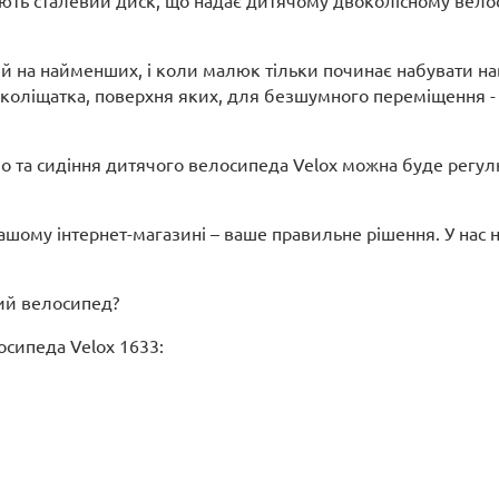
ють сталевий диск, що надає дитячому двоколісному велос
 на найменших, і коли малюк тільки починає набувати нави
 коліщатка, поверхня яких, для безшумного переміщення - 
о та сидіння дитячого велосипеда Velox можна буде регул
шому інтернет-магазині – ваше правильне рішення. У нас 
ний велосипед?
сипеда Velox 1633: