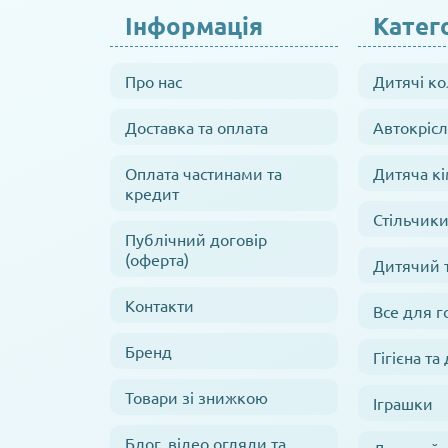
Інформація
Катего
Про нас
Дитячі к
Доставка та оплата
Автокрісл
Оплата частинами та
Дитяча кі
кредит
Стільчики
Публічний договір
(оферта)
Дитячий 
Контакти
Все для г
Бренд
Гігієна та
Товари зі знижкою
Іграшки
Блог, відео огляди та