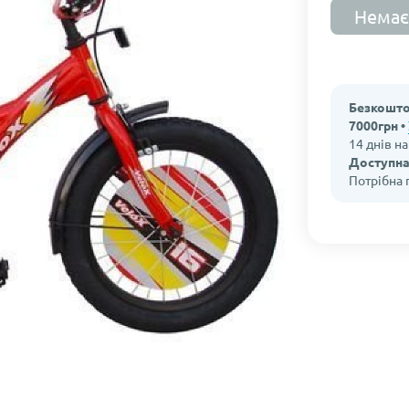
Немає
Безкошто
7000грн •
14 днів н
Доступна
Потрібна