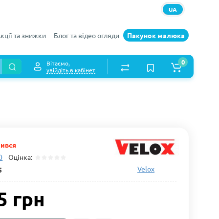
UA
кції та знижки
Блог та відео огляди
Пакунок малюка
0
Вітаємо,
увійдіть в кабінет
чився
0
Оцінка:
Velox
5
5 грн