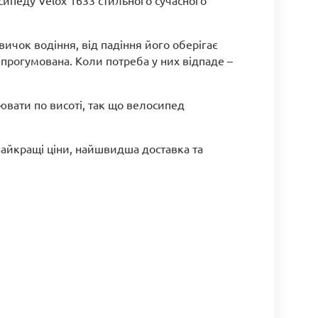
ипеду Velox 1633 стильного сучасного
чок водіння, від падіння його оберігає
прогумована. Коли потреба у них відпаде –
ювати по висоті, так що велосипед
найкращі ціни, найшвидша доставка та