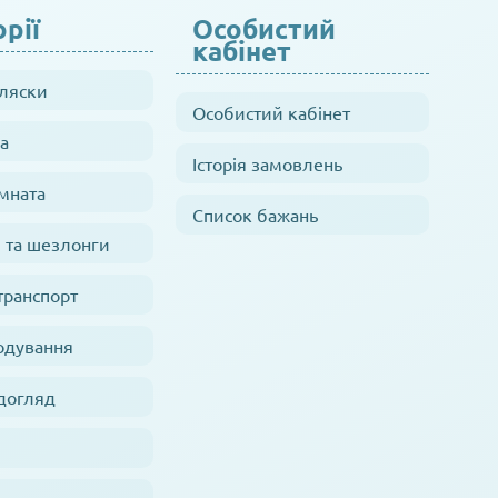
рії
Особистий
кабінет
оляски
Особистий кабінет
а
Історія замовлень
мната
Список бажань
 та шезлонги
транспорт
одування
 догляд