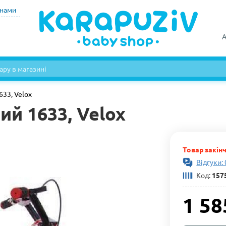
инами
А
33, Velox
й 1633, Velox
Товар закін
Відгуки: 
Код:
157
1 58