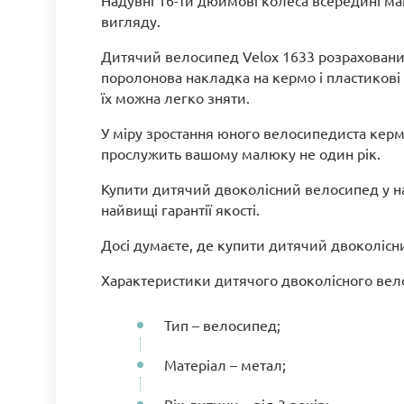
Надувні 16-ти дюймові колеса всередині ма
вигляду.
Дитячий велосипед Velox 1633 розрахований
поролонова накладка на кермо і пластикові
їх можна легко зняти.
У міру зростання юного велосипедиста керм
прослужить вашому малюку не один рік.
Купити дитячий двоколісний велосипед у на
найвищі гарантії якості.
Досі думаєте, де купити дитячий двоколіс
Характеристики дитячого двоколісного вело
Тип – велосипед;
Матеріал – метал;