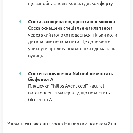
що запобігає появі кольк і дискомфорту.
Соска захищена від протікання молока
Соска оснащена спеціальним клапаном,
через який молоко подається, тільки коли
дитина вже почала пити. Це допоможе
уникнути проливання молока вдома та на
вулиці.
Соски та пляшечки Natural не містять
бісфенол-А
Пляшечки Philips Avent серії Natural
виготовлені з матеріалу, що не містить
бісфенол-A.
У комплект входять: соска із швидким потоком 2 шт.