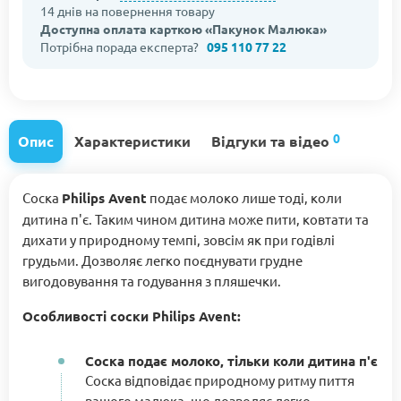
14 днів на повернення товару
Доступна оплата карткою «Пакунок Малюка»
Потрібна порада експерта?
095 110 77 22
0
Опис
Характеристики
Відгуки та відео
Соска
Philips Avent
подає молоко лише тоді, коли
дитина п'є. Таким чином дитина може пити, ковтати та
дихати у природному темпі, зовсім як при годівлі
грудьми. Дозволяє легко поєднувати грудне
вигодовування та годування з пляшечки.
Особливості соски Philips Avent:
Соска подає молоко, тільки коли дитина п'є
Соска відповідає природному ритму пиття
вашого малюка, що дозволяє легко