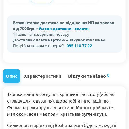
Безкоштовна доставка до відділення НП на товари
від 7000грн •
Умови доставки і оплати
14 днів на повернення товару
Доступна оплата карткою «Пакунок Малюка»
Потрібна порада експерта?
095 110 77 22
0
Опис
Характеристики
Відгуки та відео
Тарілка має присоску для кріплення до столу (або до
стільця для годування), що запобігатиме падінню.
Форма тарілки зручна для самостійного прийому їжі
малюком, вона має прямі краї та закруглені кути.
Силіконова тарілка від Beaba завжди буде там, куди її