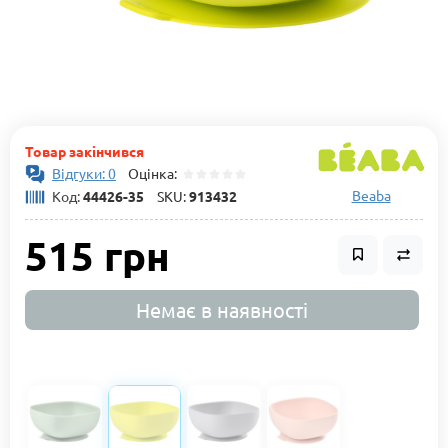
Товар закінчився
Відгуки: 0
Оцінка:
Beaba
Код:
44426-35
SKU:
913432
515 грн
Немає в наявності