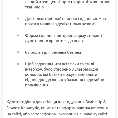
легкий в очищенні, просто протріть вологою
тканиною
Для більш глибокої очистки сидіння можна
прати в машині в делікатному режимі
Форма сидіння повторює форму стільця і
дуже просто кріпитися до нього
Є прорізи для ременів безпеки
Щоб задовольнити всі смаки та стилі
інтер'єру, було створено 3 ультрамодні
кольори, які батьки можуть змінювати
відповідно до їхнього бажання та дизайну
приміщення.
Купити сидіння для стільця для годування Beaba Up &
Down в Карапузів, ви можете оформивши замовлення
на сайті, або за телефоном, вказаним на нашому сайті