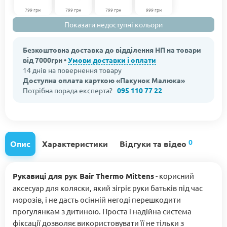
799 грн
799 грн
799 грн
999 грн
Показати недоступні кольори
Безкоштовна доставка до відділення НП на товари
від 7000грн •
Умови доставки і оплати
14 днів на повернення товару
Доступна оплата карткою «Пакунок Малюка»
Потрібна порада експерта?
095 110 77 22
0
Опис
Характеристики
Відгуки та відео
Рукавиці для рук Bair Thermo Mittens
- корисний
аксесуар для коляски, який зігріє руки батьків під час
морозів, і не дасть осінній негоді перешкодити
прогулянкам з дитиною. Проста і надійна система
фіксації дозволяє використовувати її не тільки з