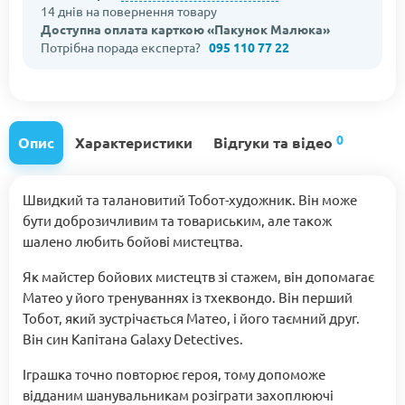
14 днів на повернення товару
Доступна оплата карткою «Пакунок Малюка»
Потрібна порада експерта?
095 110 77 22
0
Опис
Характеристики
Відгуки та відео
Швидкий та талановитий Тобот-художник. Він може
бути доброзичливим та товариським, але також
шалено любить бойові мистецтва.
Як майстер бойових мистецтв зі стажем, він допомагає
Матео у його тренуваннях із тхеквондо. Він перший
Тобот, який зустрічається Матео, і його таємний друг.
Він син Капітана Galaxy Detectives.
Іграшка точно повторює героя, тому допоможе
відданим шанувальникам розіграти захоплюючі