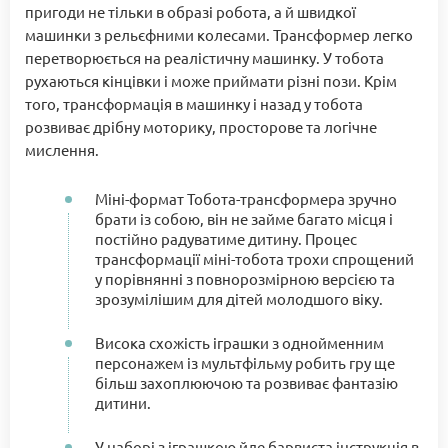
пригоди не тільки в образі робота, а й швидкої
машинки з рельєфними колесами. Трансформер легко
перетворюється на реалістичну машинку. У тобота
рухаються кінцівки і може приймати різні пози. Крім
того, трансформація в машинку і назад у тобота
розвиває дрібну моторику, просторове та логічне
мислення.
Міні-формат Тобота-трансформера зручно
брати із собою, він не займе багато місця і
постійно радуватиме дитину. Процес
трансформації міні-тобота трохи спрощений
у порівнянні з повнорозмірною версією та
зрозумілішим для дітей молодшого віку.
Висока схожість іграшки з однойменним
персонажем із мультфільму робить гру ще
більш захоплюючою та розвиває фантазію
дитини.
У наборі з іграшкою йде барвиста інструкція в