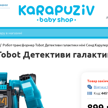
инами
А
Робот-трансформер Tobot Детективи галактики міні Сенд Карулер
obot Детективи галактик
Товар закін
Відгуки: 
Код:
445
899 