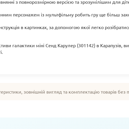
івнянні з повнорозмірною версією та зрозумілішим для ді
енним персонажем із мультфільму робить гру ще більш за
нструкція в картинках, за допомогою якої легко розібратис
тиви галактики міні Сенд Карулер (301142) в Карапузів, 
і.
теристики, зовнішній вигляд та комплектацію товарів без