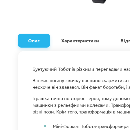
Опис
Характеристики
Від
Бунтуючий Тобот із різкими перепадами нас
Він має погану звичку постійно скаржитися н
неохоче він здавався. Він фанат боротьби, і
Іграшка точно повторює героя, тому допомо
машинки з рельєфними колесами. Трансформ
різні пози. Крім того, трансформація в маши
Міні-формат Тобота-трансформера з