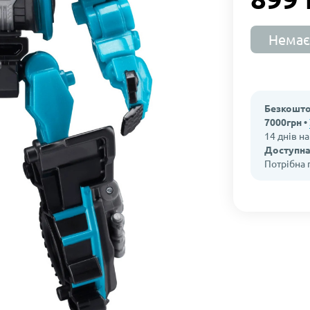
Немає
Безкошто
7000грн •
14 днів н
Доступна
Потрібна