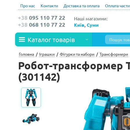
Про нас
Контакти
Доставка та оплата
Оплата част
+38
095 110 77 22
Наші магазини:
+38
068 110 77 22
Київ
,
Суми
Каталог товарів
Головна
Іграшки
Фігурки та набори
Трансформери
Робот-трансформер T
(301142)