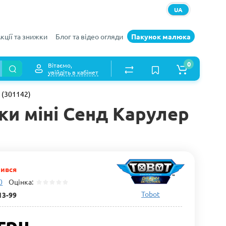
UA
кції та знижки
Блог та відео огляди
Пакунок малюка
0
Вітаємо,
увійдіть в кабінет
 (301142)
и міні Сенд Карулер
чився
0
Оцінка:
Tobot
13-99
грн