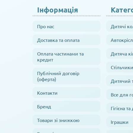
Інформація
Катего
Про нас
Дитячі к
Доставка та оплата
Автокрісл
Оплата частинами та
Дитяча кі
кредит
Стільчики
Публічний договір
(оферта)
Дитячий 
Контакти
Все для г
Бренд
Гігієна та
Товари зі знижкою
Іграшки