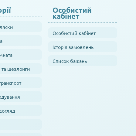
рії
Особистий
кабінет
оляски
Особистий кабінет
а
Історія замовлень
мната
Список бажань
 та шезлонги
транспорт
одування
 догляд