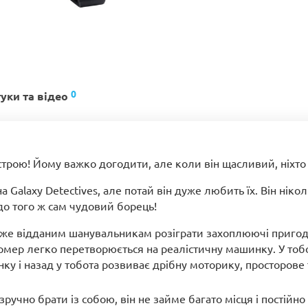
0
гуки та відео
трою! Йому важко догодити, але коли він щасливий, ніхто 
а Galaxy Detectives, але потай він дуже любить їх. Він нік
 до того ж сам чудовий борець!
же відданим шанувальникам розіграти захоплюючі пригоди 
ер легко перетворюється на реалістичну машинку. У тобо
нку і назад у тобота розвиває дрібну моторику, просторове
ручно брати із собою, він не займе багато місця і постійн