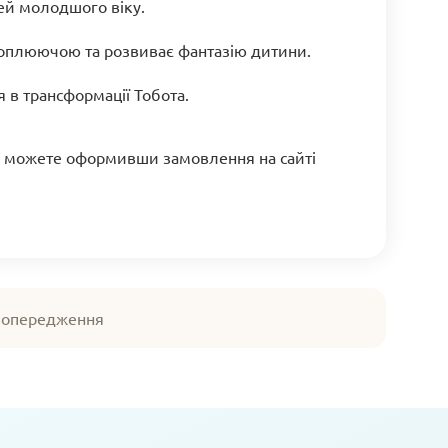
тей молодшого віку.
хоплюючою та розвиває фантазію дитини.
я в трансформації Тобота.
ви можете оформивши замовлення на сайті
 попередження