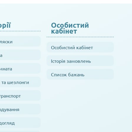
рії
Особистий
кабінет
оляски
Особистий кабінет
а
Історія замовлень
мната
Список бажань
 та шезлонги
транспорт
одування
 догляд