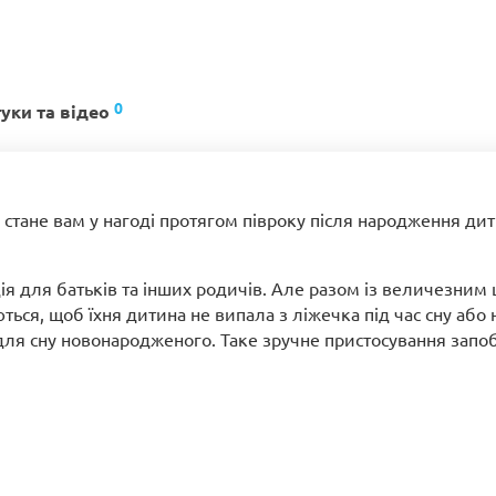
0
гуки та відео
l стане вам у нагоді протягом півроку після народження ди
я для батьків та інших родичів. Але разом із величезним 
ться, щоб їхня дитина не випала з ліжечка під час сну або 
для сну новонародженого. Таке зручне пристосування запо