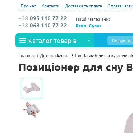
Про нас
Контакти
Доставка та оплата
Оплата част
+38
095 110 77 22
Наші магазини:
+38
068 110 77 22
Київ
,
Суми
Каталог товарів
Головна
Дитяча кімната
Постільна білизна в дитяче л
Позиціонер для сну B