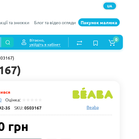
UA
кції та знижки
Блог та відео огляди
Пакунок малюка
0
Вітаємо,
увійдіть в кабінет
503167)
167)
чився
0
Оцінка:
Beaba
92-35
SKU:
0503167
0 грн