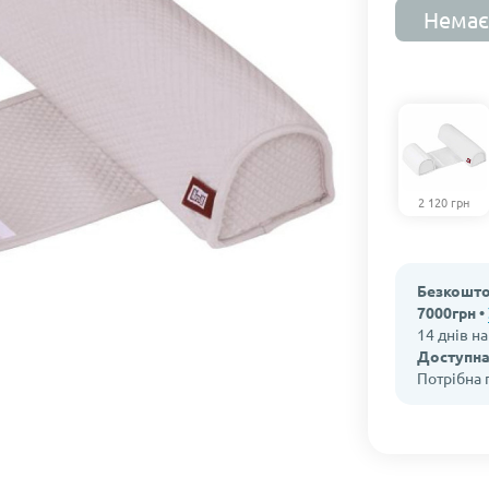
Немає
2 120 грн
Безкошто
7000грн •
14 днів н
Доступна
Потрібна