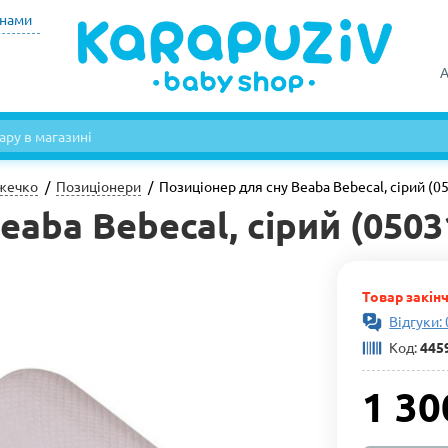
инами
А
іжечко
Позиціонери
Позиціонер для сну Beaba Bebecal, сірий (0
eaba Bebecal, сірий (0503
Товар закін
Відгуки: 
Код:
445
1 30