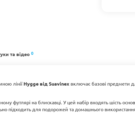
0
гуки та відео
иною лінії
Hygge від Suavinex
включає базові предмети дл
ному футлярі на блискавці. У цей набір входять шість основ
льно підходить для подорожей та домашнього використання