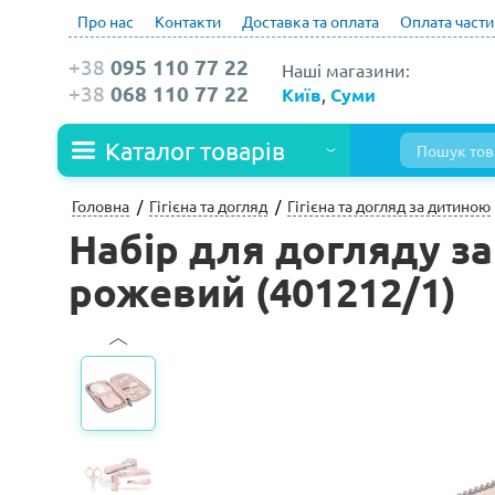
Про нас
Контакти
Доставка та оплата
Оплата част
+38
095 110 77 22
Наші магазини:
+38
068 110 77 22
Київ
,
Суми
Каталог товарів
Головна
Гігієна та догляд
Гігієна та догляд за дитиною
Набір для догляду за
рожевий (401212/1)