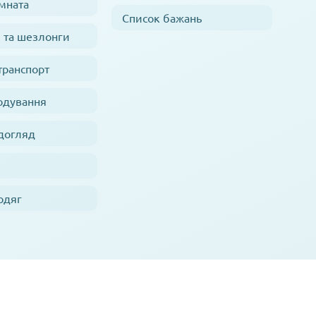
мната
Список бажань
 та шезлонги
транспорт
одування
 догляд
одяг