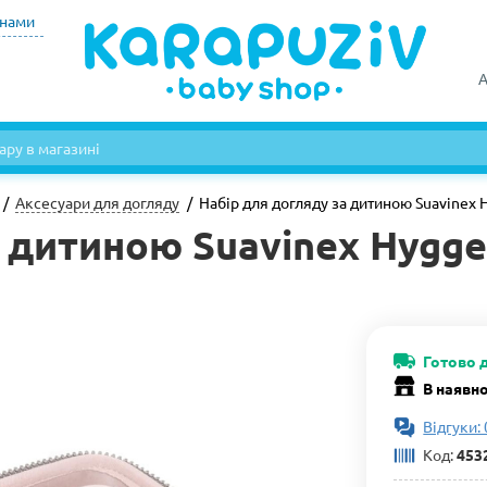
инами
А
Аксесуари для догляду
Набір для догляду за дитиною Suavinex 
 дитиною Suavinex Hygge 
Готово 
В наявно
Відгуки: 
Код:
453