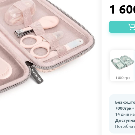
1 60
1 800 грн
Безкошто
7000грн •
14 днів н
Доступна
Потрібна