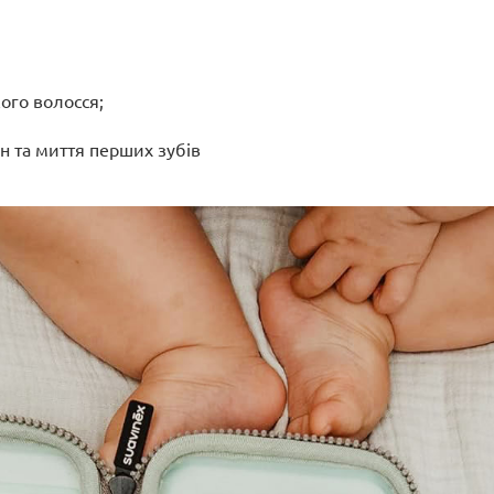
кого волосся;
н та миття перших зубів