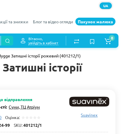
UA
кції та знижки
Блог та відео огляди
Пакунок малюка
0
Вітаємо,
увійдіть в кабінет
Hygge Затишні історії рожевий (401212/1)
Затишні історії
до відправлення
сті:
Суми, ТЦ Атріум
Suavinex
0
Оцінка:
24-99
SKU:
401212/1