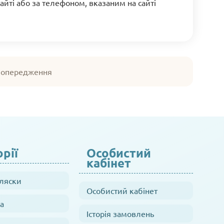
йті або за телефоном, вказаним на сайті
 попередження
рії
Особистий
кабінет
оляски
Особистий кабінет
а
Історія замовлень