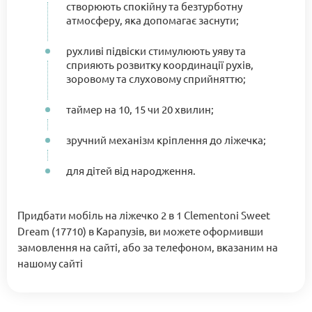
створюють спокійну та безтурботну
атмосферу, яка допомагає заснути;
рухливі підвіски стимулюють уяву та
сприяють розвитку координації рухів,
зоровому та слуховому сприйняттю;
таймер на 10, 15 чи 20 хвилин;
зручний механізм кріплення до ліжечка;
для дітей від народження.
Придбати мобіль на ліжечко 2 в 1 Clementoni Sweet
Dream (17710) в Карапузів, ви можете оформивши
замовлення на сайті, або за телефоном, вказаним на
нашому сайті