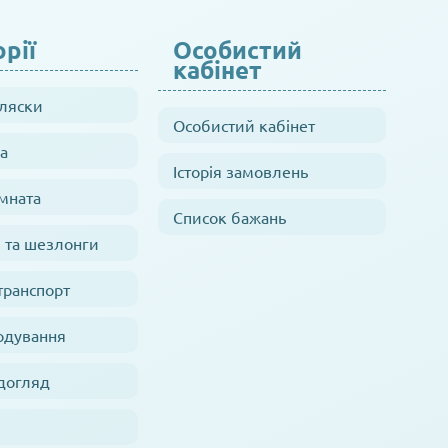
рії
Особистий
кабінет
оляски
Особистий кабінет
а
Історія замовлень
мната
Список бажань
 та шезлонги
транспорт
одування
 догляд