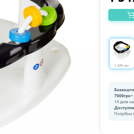
1 349 грн
Безкошто
7000грн •
14 днів н
Доступна
Потрібна