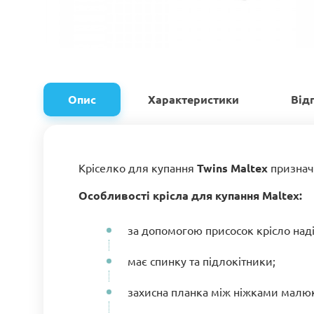
Опис
Характеристики
Від
Кріселко для купання
Twins Maltex
признач
Особливості крісла для купання Maltex:
за допомогою присосок крісло наді
має спинку та підлокітники;
захисна планка між ніжками малюк