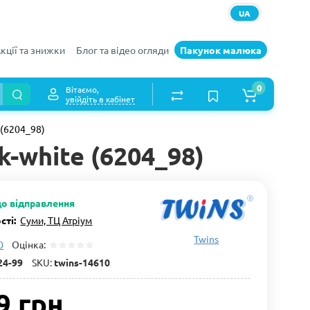
UA
кції та знижки
Блог та відео огляди
Пакунок малюка
0
Вітаємо,
увійдіть в кабінет
 (6204_98)
k-white (6204_98)
до відправлення
сті:
Суми, ТЦ Атріум
Twins
0
Оцінка:
24-99
SKU:
twins-14610
9 грн