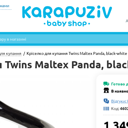
инами
А
для купання
Кріселко для купання Twins Maltex Panda, black-white
Twins Maltex Panda, blac
Готово 
В наявно
Відгуки: 
Код:
460
1 34