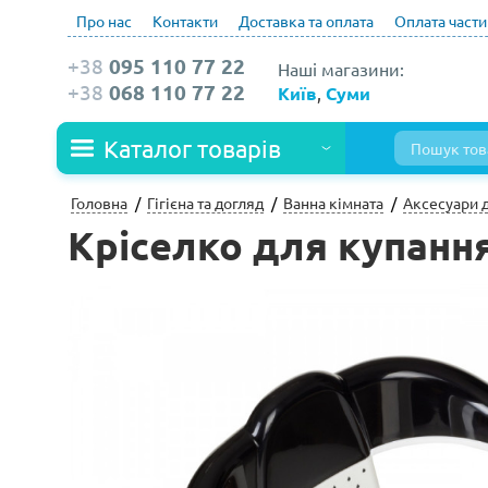
Про нас
Контакти
Доставка та оплата
Оплата част
+38
095 110 77 22
Наші магазини:
+38
068 110 77 22
Київ
,
Суми
Каталог товарів
Головна
Гігієна та догляд
Ванна кімната
Аксесуари 
Кріселко для купання 