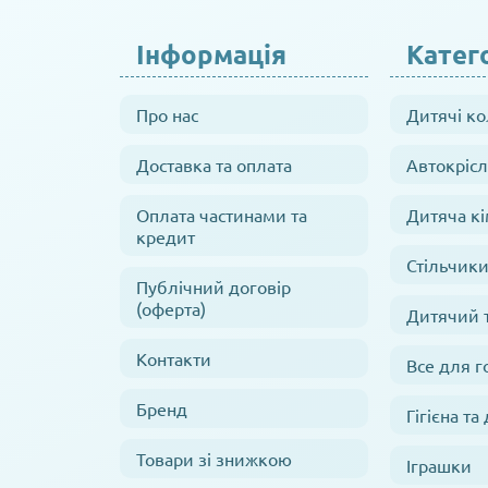
Інформація
Катего
Про нас
Дитячі к
Доставка та оплата
Автокрісл
Оплата частинами та
Дитяча кі
кредит
Стільчики
Публічний договір
(оферта)
Дитячий 
Контакти
Все для г
Бренд
Гігієна та
Товари зі знижкою
Іграшки