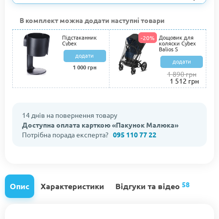
В комплект можна додати наступні товари
Підстаканник
Дощовик для
-20%
Cybex
коляски Cybex
Balios S
додати
додати
1 000 грн
1 890 грн
1 512 грн
14 днів на повернення товару
Доступна оплата карткою «Пакунок Малюка»
Потрібна порада експерта?
095 110 77 22
58
Опис
Характеристики
Відгуки та відео