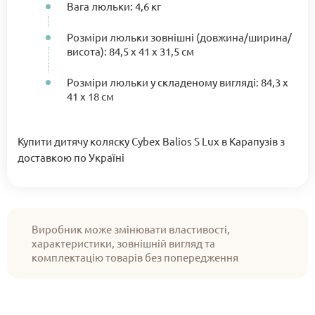
Вага люльки: 4,6 кг
Розміри люльки зовнішні (довжина/ширина/
висота): 84,5 х 41 х 31,5 см
Розміри люльки у складеному вигляді: 84,3 х
41 х 18 см
Купити дитячу коляску Cybex Balios S Lux в Карапузів з
доставкою по Україні
Виробник може змінювати властивості,
характеристики, зовнішній вигляд та
комплектацію товарів без попередження