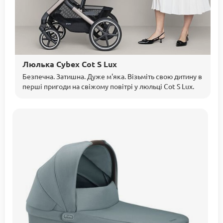
Люлька Cybex Cot S Lux
Безпечна. Затишна. Дуже м'яка. Візьміть свою дитину в
перші пригоди на свіжому повітрі у люльці Cot S Lux.