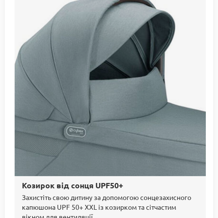
Козирок від сонця UPF50+
Захистіть свою дитину за допомогою сонцезахисного
капюшона UPF 50+ XXL із козирком та сітчастим
вікном для вентиляції.