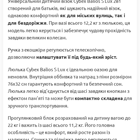
Універсальний дитячий візок Cybex Balios S Lux 2в1
створений для батьків, які шукають надійний візок,
однаково комфортний
як для міських вулиць, так і
для бездоріжжя
. При вазі всього 12,2 кг з люлькою, ця
модель легко керується і забезпечує чудову прохідність
завдяки великим колесам.
Ручка з екошкіри регулюється телескопічно,
дозволяючи
налаштувати її під будь-який зріст.
Люлька Cybex Balios S Lux є ідеальною оазою для
немовля. Внутрішня оббивка та матрац з піни розміром
76x32 см гарантують комфортний та безпечний сон.
Люлька легко від'єднується від шасі завдяки кнопкам з
ефектом пам'яті та може бути
компактно складена
для
зручного транспортування.
Прогулянковий блок розрахований на дитину вагою до
22 кг і важить із шасі всього 11,2 кг. Його головна
особливість – це комфорт, який росте разом із
малюком. Спинка та підніжка легко регулюються,