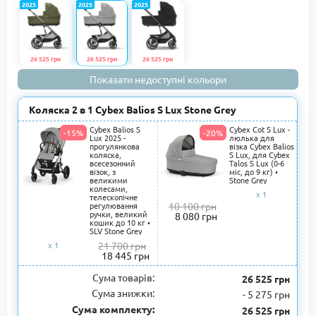
2025
2025
2025
26 525 грн
26 525 грн
26 525 грн
Показати недоступні кольори
Коляска 2 в 1 Cybex Balios S Lux Stone Grey
Cybex Balios S
Cybex Cot S Lux -
-15%
-20%
Lux 2025 -
люлька для
прогулянкова
візка Cybex Balios
коляска,
S Lux, для Cybex
всесезонний
Talos S Lux (0-6
візок, з
міс, до 9 кг) •
великими
Stone Grey
колесами,
x 1
телескопічне
регулювання
10 100 грн
ручки, великий
8 080 грн
кошик до 10 кг •
SLV Stone Grey
x 1
21 700 грн
18 445 грн
Сума товарів:
31 800 грн
26 525 грн
Сума знижки:
-
5 275 грн
Сума комплекту:
26 525 грн