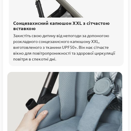
Сонцезахисний капюшон XXL з сітчастою
вставкою
Захистіть свою дитину від непогоди за допомогою
розкладного сонцезахисного капюшону XXL,
виготовленого з тканини UPF50+. Він має сітчасте
вікно для повітропроникності та здорової циркуляції
повітря в спекотні дні.