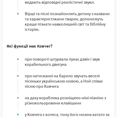
видають відповідні реалістичні звуки.
Вірші та пісні познайомлять дитину з назвами
та характеристиками тварин, допоможуть
краще пізнати навколишній світ та біблійну
історію.
Які функції має Ковчег?
при повороті штурвала лунає дзвін і звук
корабельного двигуна
при натисканні на барило звучать веселі
пісеньки українською мовою, а Ной співає
пісню про Ковчега
на даху кораблика розміщено міні-піаніно з
різнокольоровими клавішами
у Ковчега є колеса, тому його можна катати за