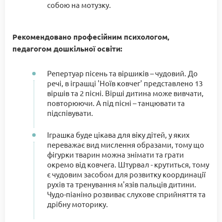
собою на мотузку.
Рекомендовано професійним психологом,
педагогом дошкільної освіти:
Репертуар пісень та віршиків – чудовий. До
речі, в іграшці 'Ноїв ковчег' представлено 13
віршів та 2 пісні. Вірші дитина може вивчати,
повторюючи. А під пісні – танцювати та
підспівувати.
Іграшка буде цікава для віку дітей, у яких
переважає вид мислення образами, тому що
фігурки тварин можна знімати та грати
окремо від ковчега. Штурвал - крутиться, тому
є чудовим засобом для розвитку координації
рухів та тренування м'язів пальців дитини.
Чудо-піаніно розвиває слухове сприйняття та
дрібну моторику.