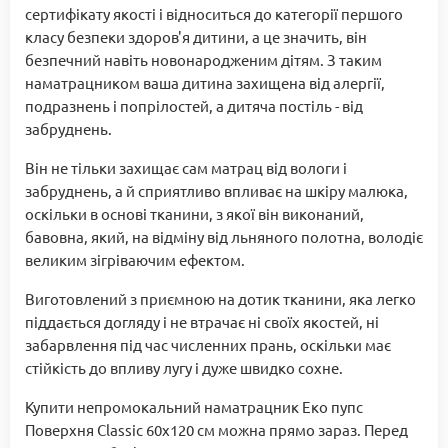
сертифікату якості і відноситься до категорії першого
класу безпеки здоров'я дитини, а це значить, він
безпечний навіть новонародженим дітям. З таким
наматрацником ваша дитина захищена від алергії,
подразнень і попрілостей, а дитяча постіль - від
забруднень.
Він не тільки захищає сам матрац від вологи і
забруднень, а й сприятливо впливає на шкіру малюка,
оскільки в основі тканини, з якої він виконаний,
бавовна, який, на відміну від льняного полотна, володіє
великим зігріваючим ефектом.
Виготовлений з приємною на дотик тканини, яка легко
піддається догляду і не втрачає ні своїх якостей, ні
забарвлення під час численних прань, оскільки має
стійкість до впливу лугу і дуже швидко сохне.
Купити непромокальний наматрацник Еко пупс
Поверхня Classic 60х120 см можна прямо зараз. Перед