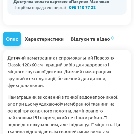
Доступна оплата карткою «Пакунок Малюка»
Потрібна порада експерта?
095 110 77 22
0
Опис
Характеристики
Відгуки та відео
Дитячий наматрацник непромокальний Поверхня
Classic 120х60 см - кращий вибір для здорового і
міцного сну вашої дитини. Дитячий наматрацник
зручний в експлуатації, безпечний для дитини,
функціональний.
Наматрацник виконаний з тонкої водонепроникної,
але при цьому «дихаючої» мембранної тканини на
основі трикотажного полотна, ламінованого
найтоншим PU-шаром, який не тільки робить її
водовідштовхувальним, але і підвищує її міцність. Ця
тканина відповідає всім європейським вимогам