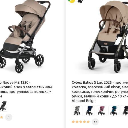
o Roove ME 1230 -
Cybex Balios S Lux 2025 - прогу
нковий візок з автоматичним
коляска, всесезонний візок, з 
ням, прогулянкова коляска •
колесами, телескопічне регул
te
ручки, великий кошик до 10 кг 
Almond Beige
1
12