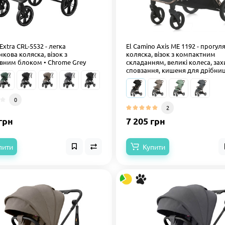
 Extra CRL-5532 - легка
El Camino Axis ME 1192 - прогу
кова коляска, візок з
коляска, візок з компактним
вним блоком • Chrome Grey
складанням, великі колеса, зах
сповзання, кишеня для дрібниць
0
2
грн
7 205 грн
пити
Купити