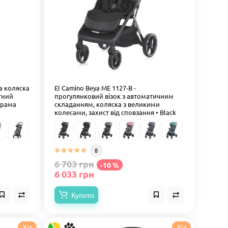
а коляска
El Camino Beya ME 1127-B -
тний
прогулянковий візок з автоматичним
 рама
складанням, коляска з великими
колесами, захист від сповзання • Black
8
6 703 грн
-10 %
6 033 грн
Купити
Хіт
Хіт