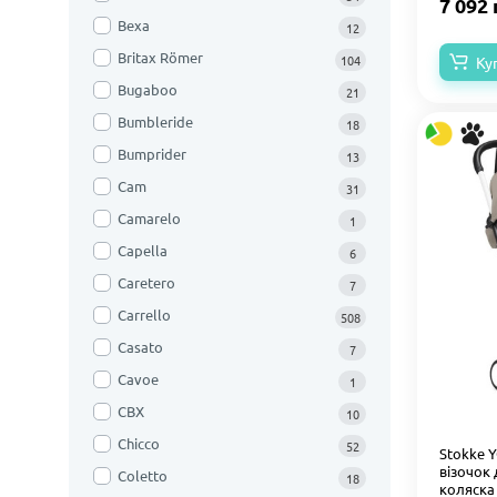
7 092 
Bexa
12
Britax Römer
104
Ку
Bugaboo
21
Bumbleride
18
Bumprider
13
Cam
31
Camarelo
1
Capella
6
Caretero
7
Carrello
508
Casato
7
Cavoe
1
CBX
10
Chicco
52
Stokke 
візочок
Coletto
18
коляска 