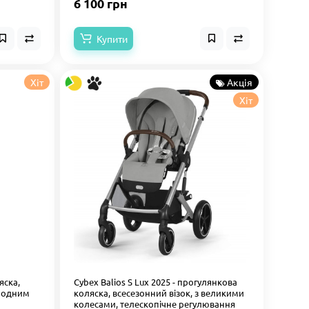
6 100 грн
Купити
Хіт
Акція
Хіт
яска,
Cybex Balios S Lux 2025 - прогулянкова
з одним
коляска, всесезонний візок, з великими
колесами, телескопічне регулювання