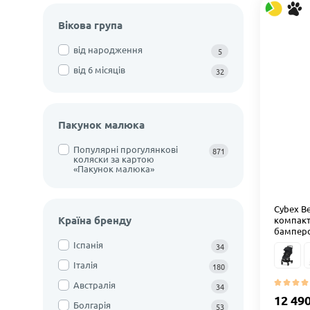
Вікова група
від народження
5
від 6 місяців
32
Пакунок малюка
Популярні прогулянкові
871
коляски за картою
«Пакунок малюка»
Cybex Be
Країна бренду
компакт
бамперо
Іспанія
34
Італія
180
Австралія
34
12 49
Болгарія
53