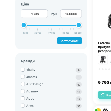
Ціна
грн
-4 308
36 769
77 846
118 923
160 000
Застосувати
Carrello
прогулян
реверси
Бренди
4baby
8
4moms
1
9 790 
ABC Design
40
Adamex
16
Ку
Adbor
12
Anex
35