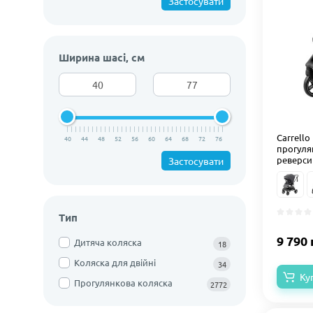
Застосувати
Ширина шасі, см
Carrello
40
44
48
52
56
60
64
68
72
76
прогулян
реверси
Застосувати
Тип
9 790 
Дитяча коляска
18
Коляска для двійні
34
Ку
Прогулянкова коляска
2772