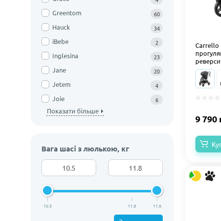
Greentom
60
Hauck
34
iBebe
2
Carrello
прогулян
Inglesina
23
реверси
Jane
20
Jetem
4
Joie
6
Показати більше
9 790 
Ку
Вага шасі з люлькою, кг
10.5
11.8
11.8