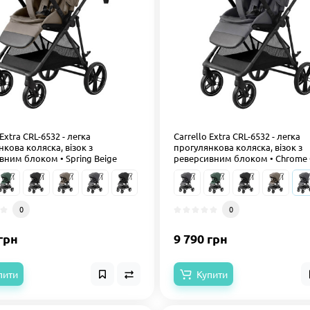
 Extra CRL-6532 - легка
Carrello Extra CRL-6532 - легка
кова коляска, візок з
прогулянкова коляска, візок з
вним блоком • Spring Beige
реверсивним блоком • Chrome 
0
0
грн
9 790 грн
пити
Купити