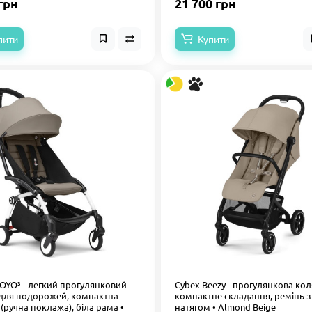
грн
21 700 грн
пити
Купити
YOYO³ - легкий прогулянковий
Cybex Beezy - прогулянкова кол
 для подорожей, компактна
компактне складання, ремінь 
(ручна поклажа), біла рама •
натягом • Almond Beige