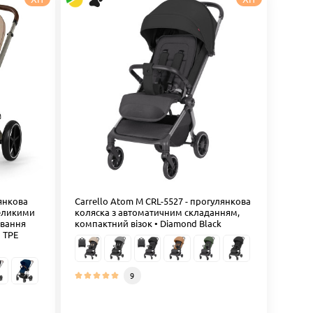
лянкова
Carrello Atom M CRL-5527 - прогулянкова
великими
коляска з автоматичним складанням,
ювання
компактний візок • Diamond Black
• TPE
9