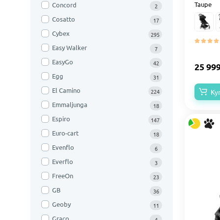
Taupe
Concord
2
Cosatto
17
Cybex
295
Easy Walker
7
EasyGo
42
25 99
Egg
31
El Camino
Ку
224
Emmaljunga
18
Espiro
147
Euro-cart
18
Evenflo
6
Everflo
3
FreeOn
23
GB
36
Geoby
11
Graco
4