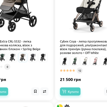
 Extra CRL-5532 - легка
Cybex Coya - легка прогулянков
кова коляска, візок з
для подорожей, ультракомпак
вним блоком • Spring Beige
візок преміум (ручна поклажа),
рожеве золото • Off White
0
12
грн
21 500 грн
пити
Купити