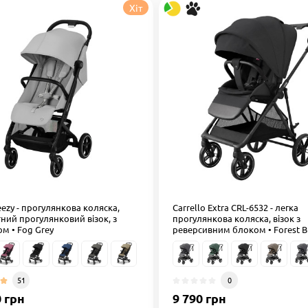
Хіт
ezy - прогулянкова коляска,
Carrello Extra CRL-6532 - легка
ний прогулянковий візок, з
прогулянкова коляска, візок з
м • Fog Grey
реверсивним блоком • Forest B
51
0
0 грн
9 790 грн