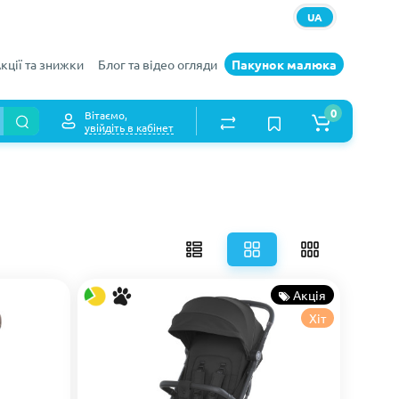
UA
кції та знижки
Блог та відео огляди
Пакунок малюка
0
Вітаємо,
увійдіть в кабінет
Акція
Хіт