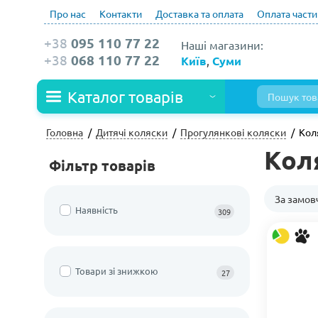
Про нас
Контакти
Доставка та оплата
Оплата част
+38
095 110 77 22
Наші магазини:
+38
068 110 77 22
Київ
,
Суми
Каталог товарів
Головна
Дитячі коляски
Прогулянкові коляски
Кол
Кол
Фільтр товарів
За замо
Наявність
309
Товари зі знижкою
27