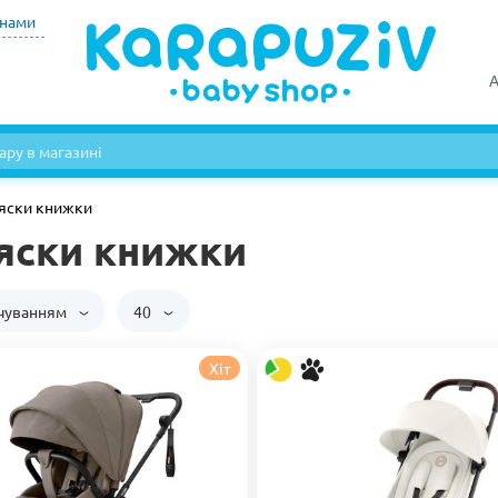
инами
А
яски книжки
яски книжки
вчуванням
40
Хіт