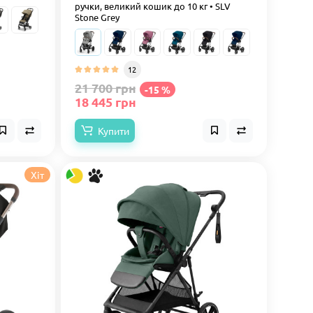
ручки, великий кошик до 10 кг • SLV
Stone Grey
12
21 700 грн
-15 %
18 445 грн
Купити
Хіт