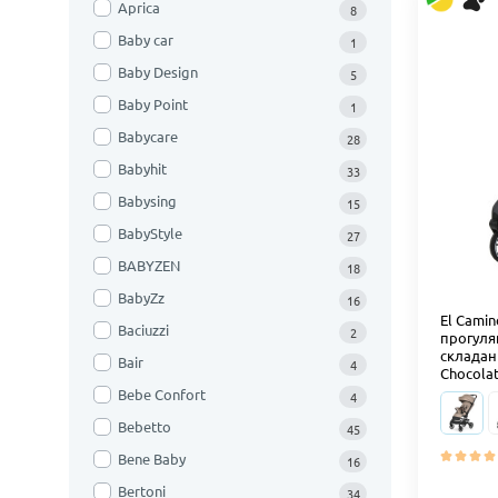
Aprica
8
Baby car
1
Baby Design
5
Baby Point
1
Babycare
28
Babyhit
33
Babysing
15
BabyStyle
27
BABYZEN
18
BabyZz
16
El Camin
Baciuzzi
2
прогуля
складан
Bair
4
Chocola
Bebe Confort
4
Bebetto
45
Bene Baby
16
Bertoni
34