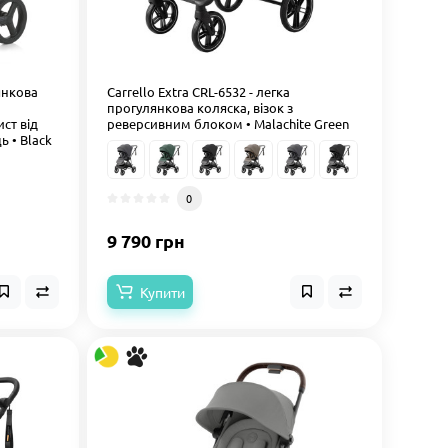
лянкова
Carrello Extra CRL-6532 - легка
прогулянкова коляска, візок з
ист від
реверсивним блоком • Malachite Green
 • Black
0
9 790 грн
Купити