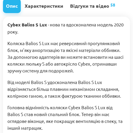
58
Опис
Характеристики
Відгуки та відео
Сybex Balios S Lux
- нова та вдосконалена модель 2020
року.
Коляска Balios S Lux має реверсивний прогулянковий
блок, м'яку амортизацію та якісні матеріали оббивки.
За допомогою адаптерів ви можете встановити на шасі
коляски люльку S або автокрісло Cybex, отримавши
зручну систему для подорожей.
Від моделі Balios S удосконалена Balios S Lux
відрізняється більш плавним механізмом складання,
колірною гамою, а також фактурою тканини оббивки.
Головна відмінність коляски Cybex Balios S Lux від
Balios S став новий спальний блок. Тепер він має
оглядове віконце, яке покращує вентиляцію в спеку, та
інший матрацик.