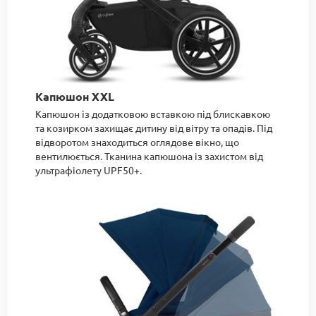
Капюшон XXL
Капюшон із додатковою вставкою під блискавкою
та козирком захищає дитину від вітру та опадів. Під
відворотом знаходиться оглядове вікно, що
вентилюється. Тканина капюшона із захистом від
ультрафіолету UPF50+.