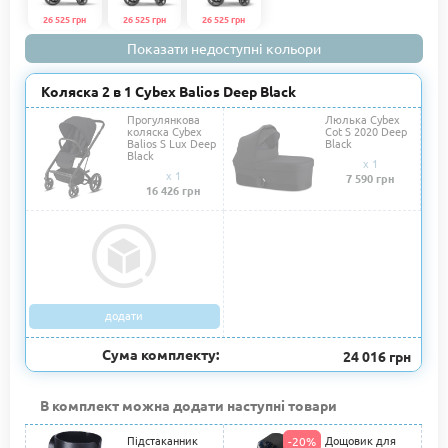
26 525 грн
26 525 грн
26 525 грн
Показати недоступні кольори
Коляска 2 в 1 Cybex Balios Deep Black
Прогулянкова
Люлька Cybex
коляска Cybex
Cot S 2020 Deep
Balios S Lux Deep
Black
Black
x 1
x 1
7 590 грн
16 426 грн
додати
Сума комплекту:
24 016 грн
В комплект можна додати наступні товари
Підстаканник
Дощовик для
-20%