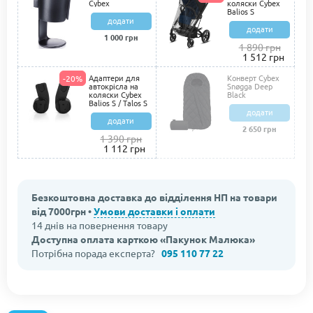
Cybex
коляски Cybex
Balios S
додати
додати
1 000 грн
1 890 грн
1 512 грн
Адаптери для
Конверт Cybex
-20%
автокрісла на
Snøgga Deep
коляски Cybex
Black
Balios S / Talos S
додати
додати
2 650 грн
1 390 грн
1 112 грн
Безкоштовна доставка до відділення НП на товари
від 7000грн •
Умови доставки і оплати
14 днів на повернення товару
Доступна оплата карткою «Пакунок Малюка»
Потрібна порада експерта?
095 110 77 22