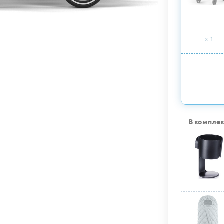
x 1
В комплек