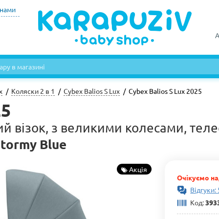
инами
А
х
Коляски 2 в 1
Cybex Balios S Lux
Cybex Balios S Lux 2025
25
ий візок, з великими колесами, тел
tormy Blue
Акція
Очікуємо н
Відгуки:
Код:
393