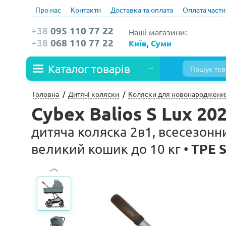
Про нас
Контакти
Доставка та оплата
Оплата част
+38
095 110 77 22
Наші магазини:
+38
068 110 77 22
Київ
,
Суми
Каталог товарів
Головна
Дитячі коляски
Коляски для новонароджени
Cybex Balios S Lux 20
дитяча коляска 2в1, всесезонн
TPE S
великий кошик до 10 кг •