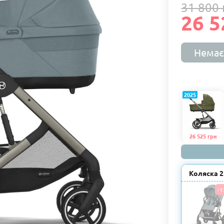
31 800 
26 5
Немає
2025
26 525 грн
Коляска 2 
-