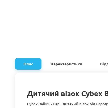
Опис
Характеристики
Від
Дитячий візок Cybex B
Cybex Balios S Lux – дитячий візок від нар