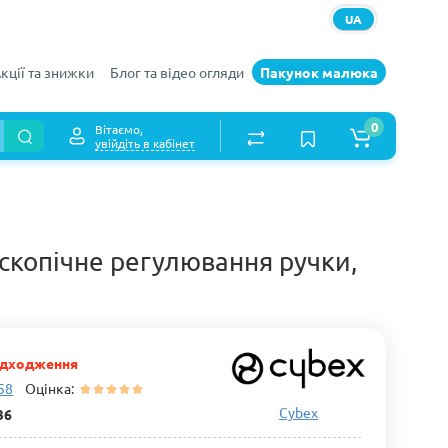
UA
кції та знижки
Блог та відео огляди
Пакунок малюка
0
Вітаємо,
увійдіть в кабінет
ескопічне регулювання ручки,
адходження
 58
Оцінка:
Cybex
36