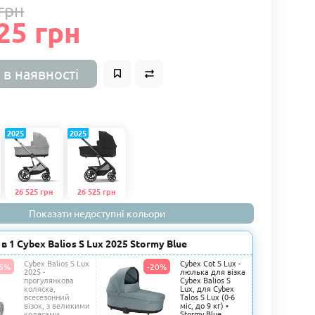
грн
25 грн
 в наявності
2025
2025
26 525 грн
26 525 грн
Показати недоступні кольори
в 1 Cybex Balios S Lux 2025 Stormy Blue
Cybex Balios S Lux
Cybex Cot S Lux -
15%
-20%
2025 -
люлька для візка
прогулянкова
Cybex Balios S
коляска,
Lux, для Cybex
всесезонний
Talos S Lux (0-6
візок, з великими
міс, до 9 кг) •
колесами,
Stormy Blue