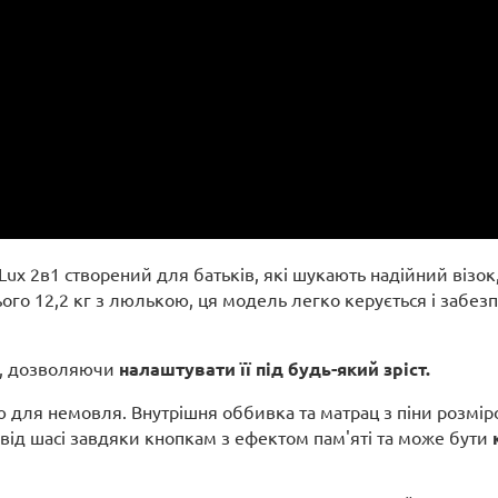
 Lux 2в1 створений для батьків, які шукають надійний віз
сього 12,2 кг з люлькою, ця модель легко керується і забе
о, дозволяючи
налаштувати її під будь-який зріст.
ою для немовля. Внутрішня оббивка та матрац з піни розмі
 від шасі завдяки кнопкам з ефектом пам'яті та може бути