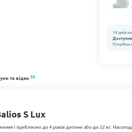
14 днів н
Доступна
Потрібна
58
гуки та відео
alios S Lux
одження і приблизно до 4 років дитини або до 22 кг. Насо