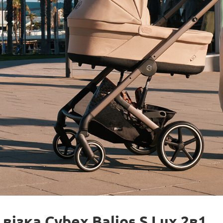
візка Cybex Balios S Lux 2в1