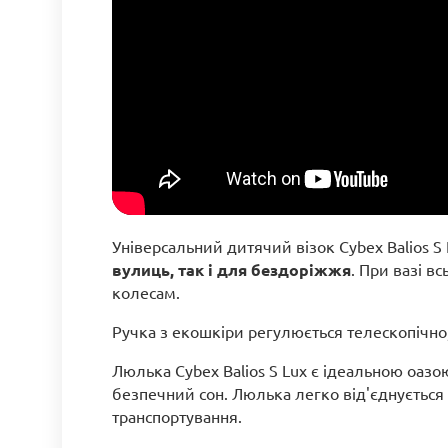
Універсальний дитячий візок Cybex Balios S
вулиць, так і для бездоріжжя
. При вазі в
колесам.
Ручка з екошкіри регулюється телескопічн
Люлька Cybex Balios S Lux є ідеальною оаз
безпечний сон. Люлька легко від'єднується
транспортування.