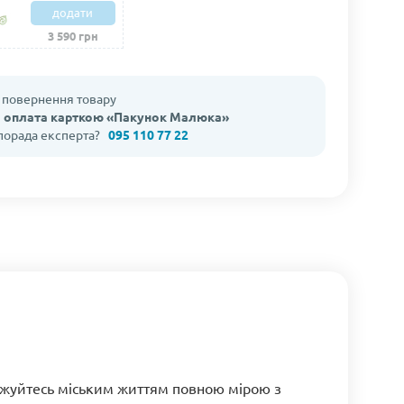
додати
3 590 грн
а повернення товару
 оплата карткою «Пакунок Малюка»
 порада експерта?
095 110 77 22
лоджуйтесь міським життям повною мірою з