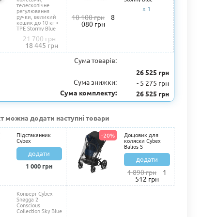
телескопічне
x 1
регулювання
ручки, великий
10 100 грн
8
кошик до 10 кг •
080 грн
TPE Stormy Blue
21 700 грн
18 445 грн
Сума товарів:
31 800 грн
26 525 грн
Сума знижки:
-
5 275 грн
Сума комплекту:
26 525 грн
т можна додати наступні товари
Підстаканник
Дощовик для
-20%
Cybex
коляски Cybex
Balios S
додати
додати
1 000 грн
1 890 грн
1
512 грн
Конверт Cybex
Snøgga 2
Conscious
Collection Sky Blue