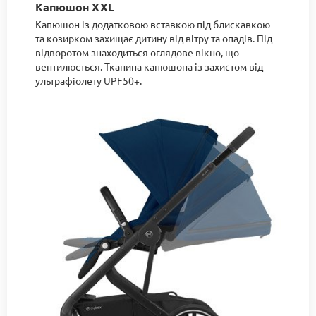
Капюшон XXL
Капюшон із додатковою вставкою під блискавкою
та козирком захищає дитину від вітру та опадів. Під
відворотом знаходиться оглядове вікно, що
вентилюється. Тканина капюшона із захистом від
ультрафіолету UPF50+.