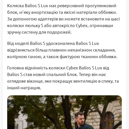
Коляска Balios S Lux має реверсивний прогулянковий
блок, м'яку амортизацію та якісні матеріали оббивки.
За допомогою адаптерів ви можете встановити на шасі
коляски люльку S або автокрісло Cybex, отримавши
зручну систему для подорожей.
Від моделі Balios S удосконалена Balios S Lux
відрізняється більш плавним механізмом складання,
колірною гамою, а також фактурою тканини оббивки.
Головна відмінність коляски Cybex Balios S Lux від
Balios S став новий спальний блок. Тепер він має
оглядове віконце, яке покращує вентиляцію в спеку, та
інший матрацик.