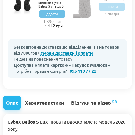
коляски Cybex
Balios S / Talos S
додати
додати
2 780 грн
1 390 грн
1 112 грн
Безкоштовна доставка до відділення НП на товари
від 7000грн •
Умови доставки і оплати
14 днів на повернення товару
Доступна оплата карткою «Пакунок Малюка»
Потрібна порада експерта?
095 110 77 22
58
Опис
Характеристики
Відгуки та відео
Сybex Balios S Lux
- нова та вдосконалена модель 2020
року.