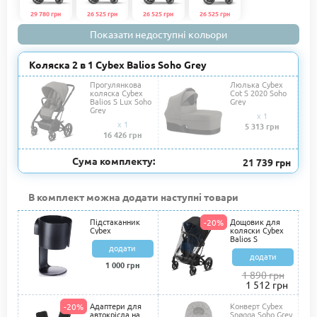
29 780 грн
26 525 грн
26 525 грн
26 525 грн
Показати недоступні кольори
Коляска 2 в 1 Cybex Balios Soho Grey
Прогулянкова
Люлька Cybex
коляска Cybex
Cot S 2020 Soho
Balios S Lux Soho
Grey
Grey
x 1
x 1
5 313 грн
16 426 грн
Сума комплекту:
21 739 грн
В комплект можна додати наступні товари
Підстаканник
Дощовик для
-20%
Cybex
коляски Cybex
Balios S
додати
додати
1 000 грн
1 890 грн
1 512 грн
Адаптери для
Конверт Cybex
-20%
автокрісла на
Snøgga Soho Grey