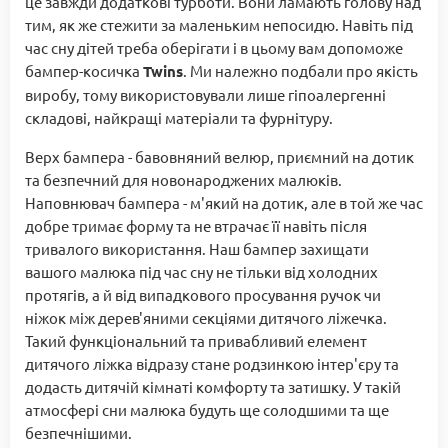
це завжди додаткові турботи. Вони ламають голову над
тим, як же стежити за маленьким непосидю. Навіть під
час сну дітей треба оберігати і в цьому вам допоможе
бампер-косичка
Twins
. Ми належно подбали про якість
виробу, тому використовували лише гіпоалергенні
складові, найкращі матеріали та фурнітуру.
Верх бампера - бавовняний велюр, приємний на дотик
та безпечний для новонароджених малюків.
Наповнювач бампера - м'який на дотик, але в той же час
добре тримає форму та не втрачає її навіть після
тривалого використання. Наш бампер захищати
вашого малюка під час сну не тільки від холодних
протягів, а й від випадкового просування ручок чи
ніжок між дерев'яними секціями дитячого ліжечка.
Такий функціональний та привабливий елемент
дитячого ліжка відразу стане родзинкою інтер'єру та
додасть дитячій кімнаті комфорту та затишку. У такій
атмосфері сни малюка будуть ще солодшими та ще
безпечнішими.