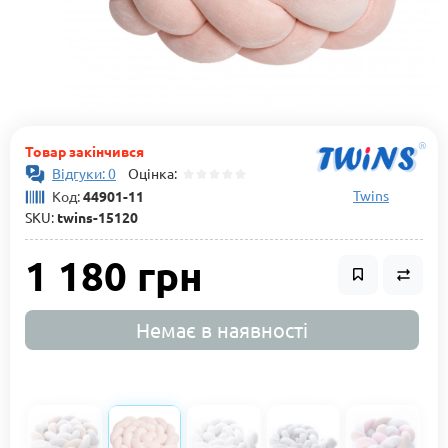
Товар закінчився
Відгуки: 0
Оцінка:
Twins
Код:
44901-11
SKU:
twins-15120
1 180 грн
Немає в наявності